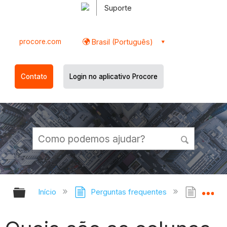
Suporte
procore.com
Brasil (Português)
Contato
Login no aplicativo Procore
Expandir/recolher hierarquia globa
Ex
Início
Perguntas frequentes
Quais 