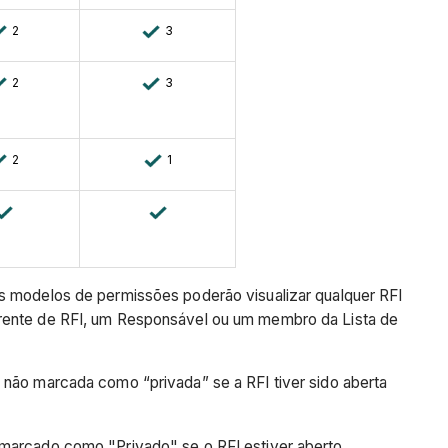
2
3
2
3
2
1
s modelos de permissões poderão visualizar qualquer RFI
Gerente de RFI, um Responsável ou um membro da Lista de
 não marcada como “privada” se a RFI tiver sido aberta
 marcado como "Privado" se o RFI estiver aberto