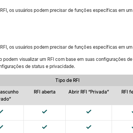
FI, os usuários podem precisar de funções específicas em uma R
FI, os usuários podem precisar de funções específicas em uma R
io podem visualizar um RFI com base em suas configurações de 
figurações de status e privacidade.
Tipo de RFI
rascunho
RFI aberta
Abrir RFI “Privada”
RFI 
vado”