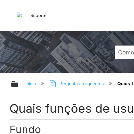
Suporte
Expandir/recolher hierarquia glob
Início
Perguntas frequentes
Quais f
Quais funções de usuá
Fundo