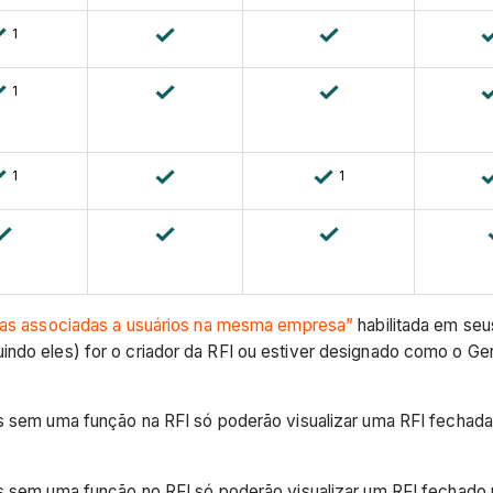
1
1
1
1
adas associadas a usuários na mesma empresa”
habilitada em seu
uindo eles) for o criador da RFI ou estiver designado como o 
s sem uma função na RFI só poderão visualizar uma RFI fechada
os sem uma função no RFI só poderão visualizar um RFI fechado