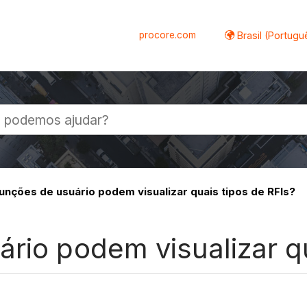
procore.com
Brasil (Portugu
al
unções de usuário podem visualizar quais tipos de RFIs?
rio podem visualizar qu