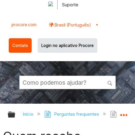
Suporte
procore.com
Brasil (Português)
Contato
Login no aplicativo Procore
Expandir/recolher hierarquia globa
Ex
Início
Perguntas frequentes
Quem r