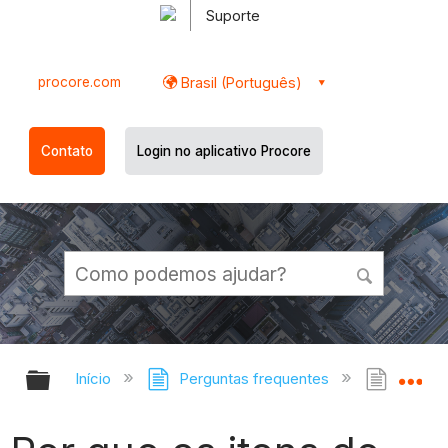
Suporte
procore.com
Brasil (Português)
Contato
Login no aplicativo Procore
Expandir/recolher hierarquia globa
Ex
Início
Perguntas frequentes
Por qu