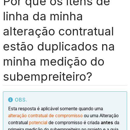
Por que os itens de
linha da minha
alteração contratual
estão duplicados na
minha medição do
subempreiteiro?
OBS.
Esta resposta é aplicável somente quando uma
alteração contratual de compromisso
ou uma Alteração
contratual
potencial
de compromisso é criada
antes
da
primeira medição do subempreiteiro no projeto e a guia