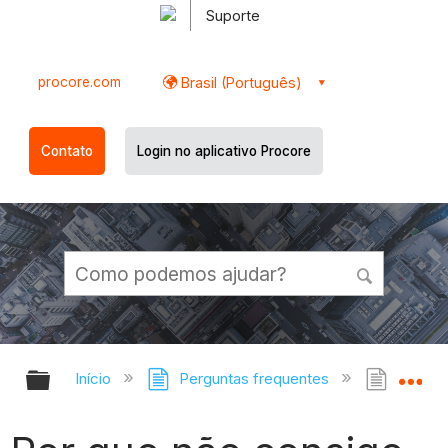
Suporte
procore.com
Brasil (Português)
Contato
Login no aplicativo Procore
Expandir/recolher hierarquia globa
Ex
Início
Perguntas frequentes
Por qu