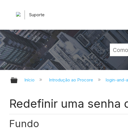
Suporte
Expandir/recolher hierarquia glob
Início
Introdução ao Procore
login-and
Redefinir uma senha 
Fundo