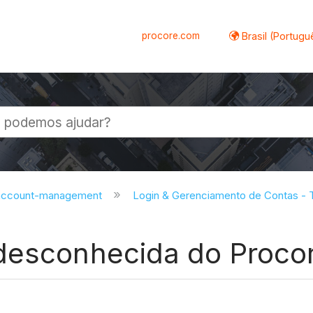
procore.com
Brasil (Portugu
al
-account-management
Login & Gerenciamento de Contas - T
desconhecida do Proco