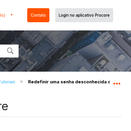
ês)
Contato
Login no aplicativo Procore
utoriais
Redefinir uma senha desconhecida do Procor
Expa
re