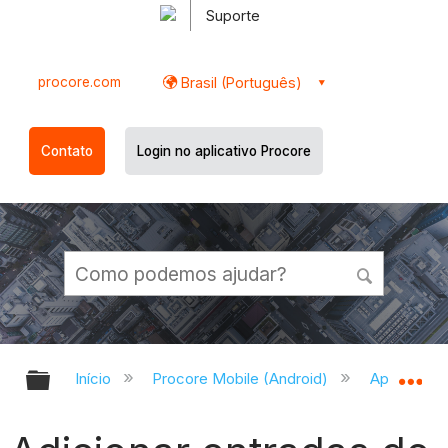
Suporte
procore.com
Brasil (Português)
Contato
Login no aplicativo Procore
Expandir/recolher hierarquia globa
Ex
Início
Procore Mobile (Android)
Aplicativo 