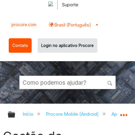
Suporte
procore.com
Brasil (Português)
Contato
Login no aplicativo Procore
Expandir/recolher hierarquia globa
Ex
Início
Procore Mobile (Android)
Aplicativo 