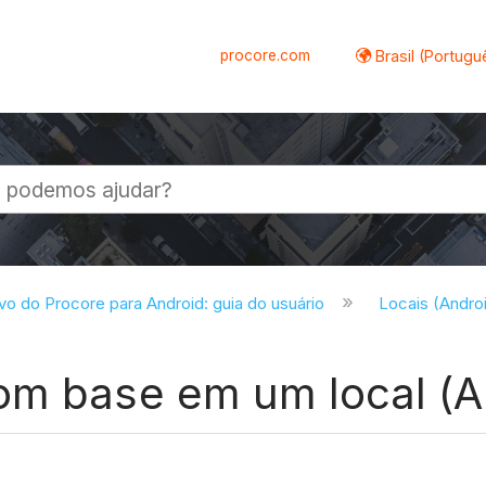
procore.com
Brasil (Portugu
al
ivo do Procore para Android: guia do usuário
Locais (Andro
om base em um local (A