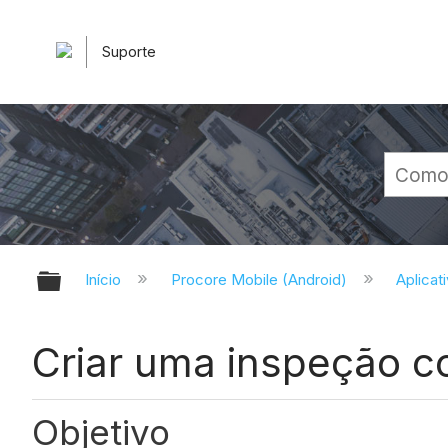
Suporte
Expandir/recolher hierarquia glob
Início
Procore Mobile (Android)
Aplicat
Criar uma inspeção c
Objetivo