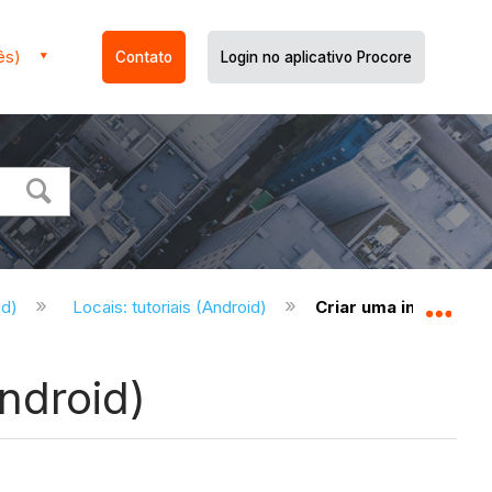
ês)
Contato
Login no aplicativo Procore
id)
Locais: tutoriais (Android)
Criar uma inspeção 
Expa
ndroid)