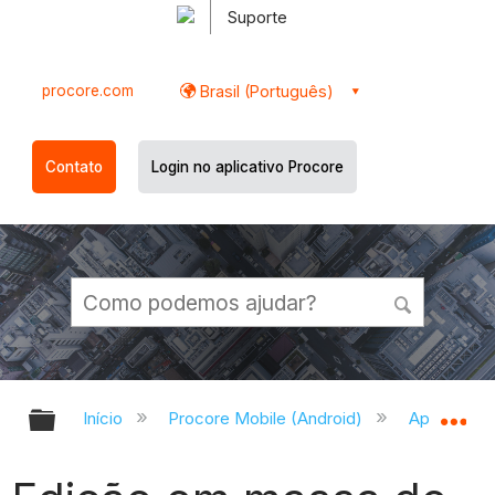
Suporte
procore.com
Brasil (Português)
Contato
Login no aplicativo Procore
Expandir/recolher hierarquia globa
Ex
Início
Procore Mobile (Android)
Aplicativo 