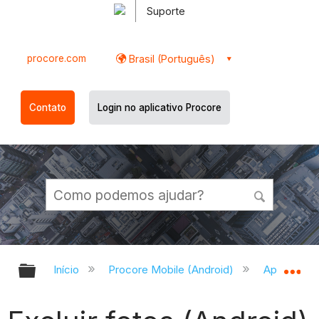
Suporte
procore.com
Brasil (Português)
Contato
Login no aplicativo Procore
Expandir/recolher hierarquia globa
Ex
Início
Procore Mobile (Android)
Aplicativo 