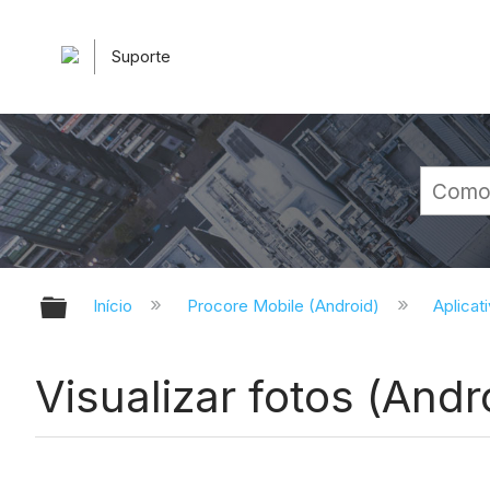
Suporte
Expandir/recolher hierarquia glob
Início
Procore Mobile (Android)
Aplicat
Visualizar fotos (Andr