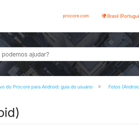
procore.com
Brasil (Portugu
al
ivo do Procore para Android: guia do usuário
Fotos (Androi
oid)