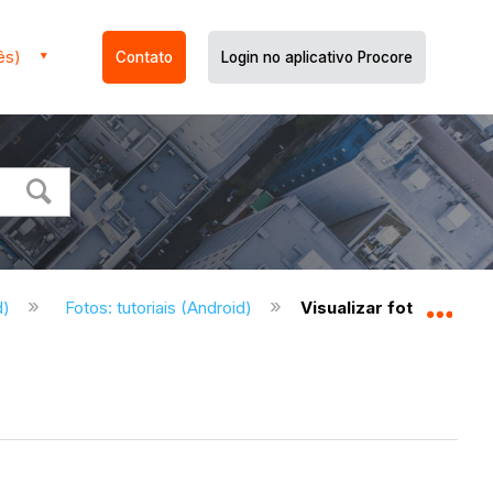
ês)
Contato
Login no aplicativo Procore
d)
Fotos: tutoriais (Android)
Visualizar fotos (Andro
Expa