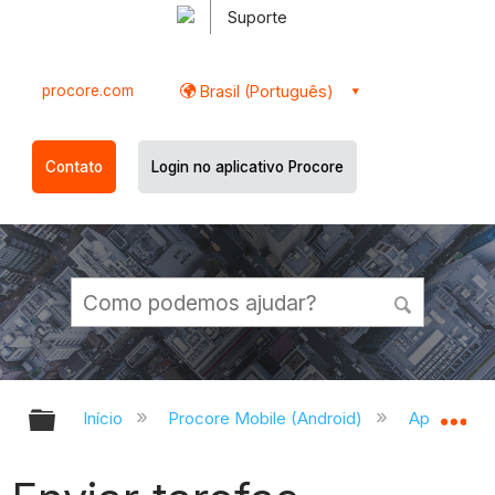
Suporte
procore.com
Brasil (Português)
Contato
Login no aplicativo Procore
Expandir/recolher hierarquia globa
Ex
Início
Procore Mobile (Android)
Aplicativo 