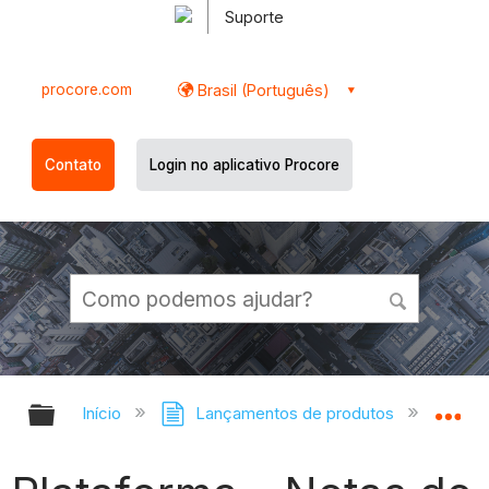
Suporte
procore.com
Brasil (Português)
Contato
Login no aplicativo Procore
Expandir/recolher hierarquia globa
Ex
Início
Lançamentos de produtos
Mudan