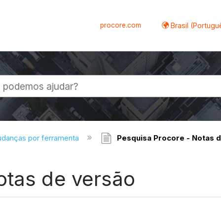
procore.com
Brasil (Portugu
al
danças por ferramenta
Pesquisa Procore - Notas 
otas de versão