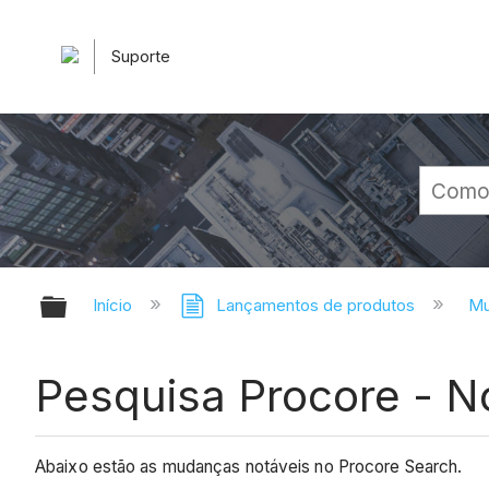
Suporte
Expandir/recolher hierarquia glob
Início
Lançamentos de produtos
Mu
Pesquisa Procore - N
Abaixo estão as mudanças notáveis ​​no Procore Search.