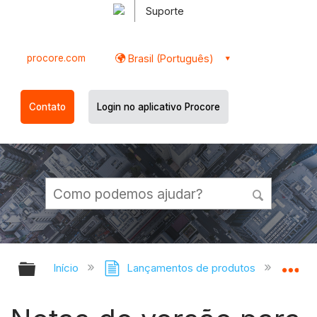
Suporte
procore.com
Brasil (Português)
Contato
Login no aplicativo Procore
Expandir/recolher hierarquia globa
Ex
Início
Lançamentos de produtos
Notas