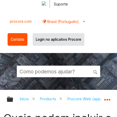
Suporte
procore.com
Brasil (Português)
Contato
Login no aplicativo Procore
Expandir/recolher hierarquia globa
Ex
Início
Products
Procore Web (app.procor