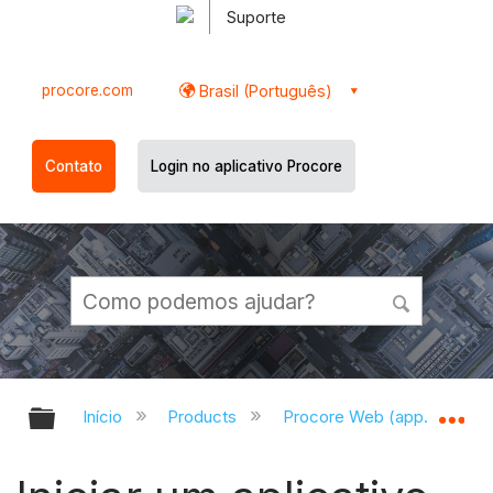
Suporte
procore.com
Brasil (Português)
Contato
Login no aplicativo Procore
Expandir/recolher hierarquia globa
Ex
Início
Products
Procore Web (app.procor