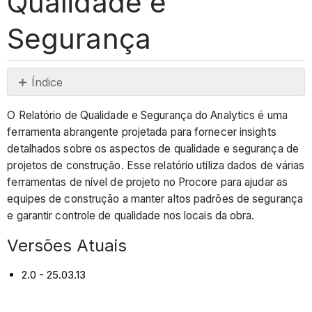
Qualidade e
Segurança
Índice
Versões
O Relatório de Qualidade e Segurança do Analytics é uma
Atuais
ferramenta abrangente projetada para fornecer insights
Ferramentas
detalhados sobre os aspectos de qualidade e segurança de
do
projetos de construção. Esse relatório utiliza dados de várias
Procore
ferramentas de nível de projeto no Procore para ajudar as
usadas
equipes de construção a manter altos padrões de segurança
no
e garantir controle de qualidade nos locais da obra.
relatório
de
Versões Atuais
qualidade
e
2.0 - 25.03.13
segurança
Páginas