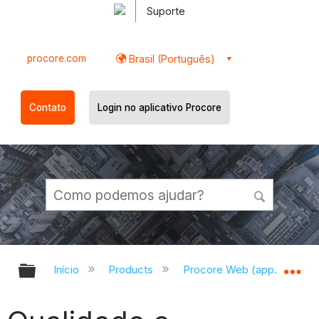
Suporte
procore.com
Brasil (Português)
Contato
Login no aplicativo Procore
Expandir/recolher hierarquia globa
Ex
Início
Products
Procore Web (app.procor