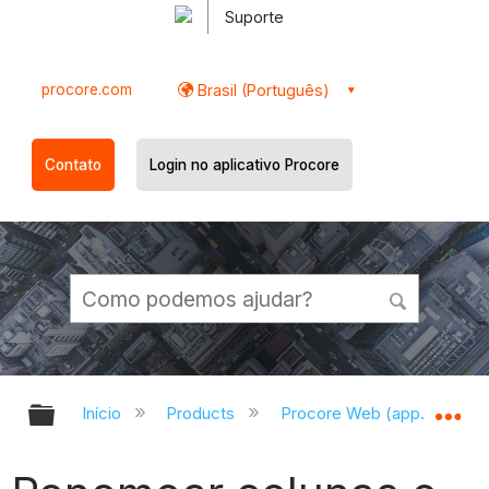
Suporte
procore.com
Brasil (Português)
Contato
Login no aplicativo Procore
Expandir/recolher hierarquia globa
Ex
Início
Products
Procore Web (app.procor