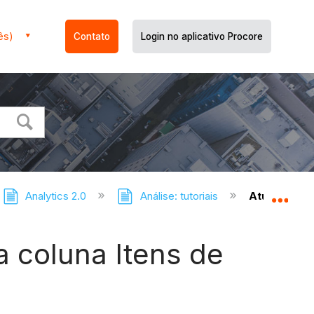
ês)
Contato
Login no aplicativo Procore
Analytics 2.0
Análise: tutoriais
Atualizar re
Expa
a coluna Itens de