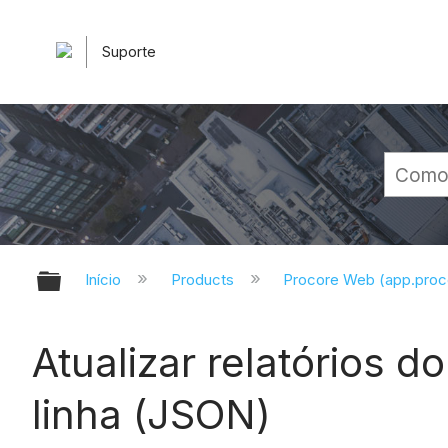
Suporte
Expandir/recolher hierarquia glob
Início
Products
Procore Web (app.pro
Atualizar relatórios d
linha (JSON)