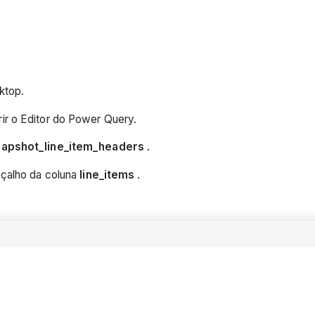
ktop.
rir o Editor do Power Query.
napshot_line_item_headers
.
eçalho da coluna
line_items
.