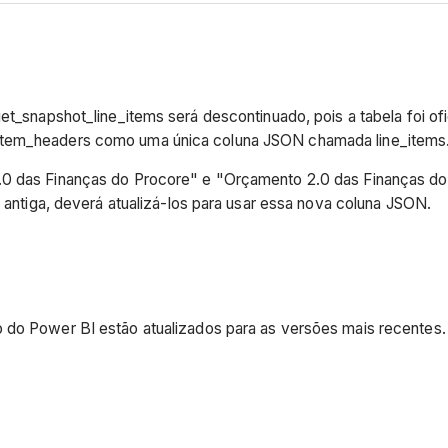
get_snapshot_line_items será descontinuado, pois a tabela foi of
_item_headers como uma única coluna JSON chamada line_items
.0 das Finanças do Procore" e "Orçamento 2.0 das Finanças do 
a antiga, deverá atualizá-los para usar essa nova coluna JSON.
ço do Power BI estão atualizados para as versões mais recentes