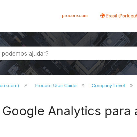
procore.com
Brasil (Portugu
al
core.com)
Procore User Guide
Company Level
o Google Analytics para 