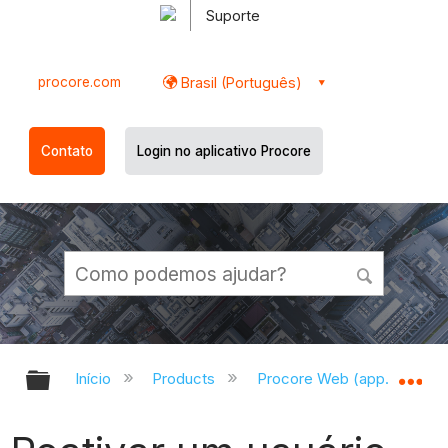
Suporte
procore.com
Brasil (Português)
Contato
Login no aplicativo Procore
Expandir/recolher hierarquia globa
Ex
Início
Products
Procore Web (app.procor