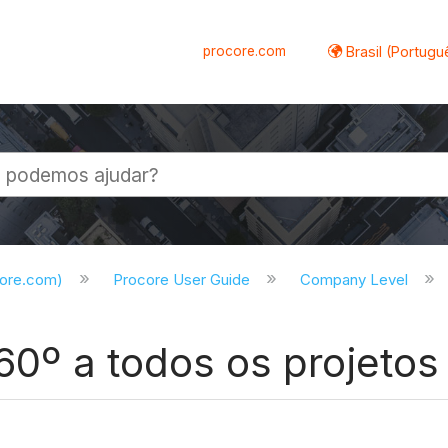
procore.com
Brasil (Portugu
al
core.com)
Procore User Guide
Company Level
360º a todos os projetos