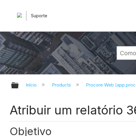
Suporte
Expandir/recolher hierarquia glob
Início
Products
Procore Web (app.pro
Atribuir um relatório 
Objetivo