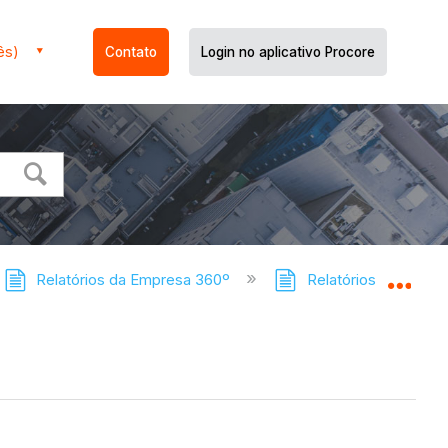
ês)
Contato
Login no aplicativo Procore
Relatórios da Empresa 360º
Relatórios do Compa
Expa