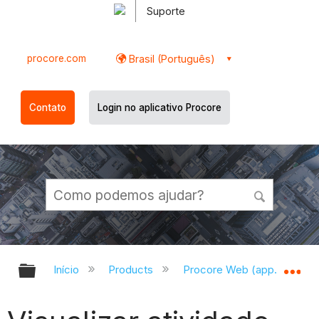
Suporte
procore.com
Brasil (Português)
Contato
Login no aplicativo Procore
Expandir/recolher hierarquia globa
Ex
Início
Products
Procore Web (app.procor