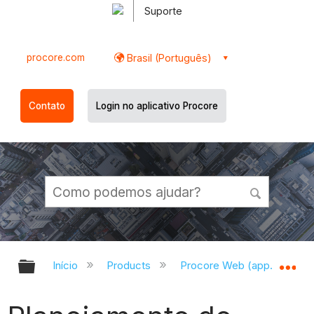
Suporte
procore.com
Brasil (Português)
Contato
Login no aplicativo Procore
Expandir/recolher hierarquia globa
Ex
Início
Products
Procore Web (app.procor