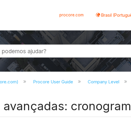
procore.com
Brasil (Portugu
al
core.com)
Procore User Guide
Company Level
es avançadas: cronogra