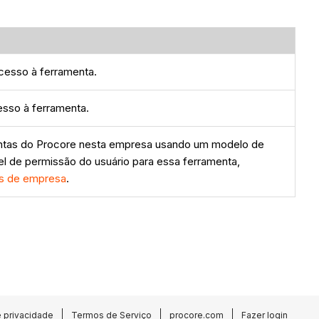
cesso à ferramenta.
sso à ferramenta.
ntas do Procore nesta empresa usando um modelo de
ível de permissão do usuário para essa ferramenta,
es de empresa
.
e privacidade
Termos de Serviço
procore.com
Fazer login