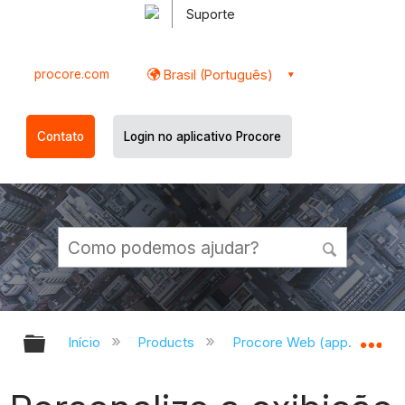
Suporte
procore.com
Brasil (Português)
Contato
Login no aplicativo Procore
Expandir/recolher hierarquia globa
Ex
Início
Products
Procore Web (app.procor