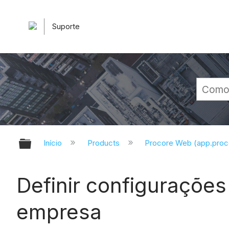
Suporte
Expandir/recolher hierarquia glob
Início
Products
Procore Web (app.pro
Definir configurações
empresa