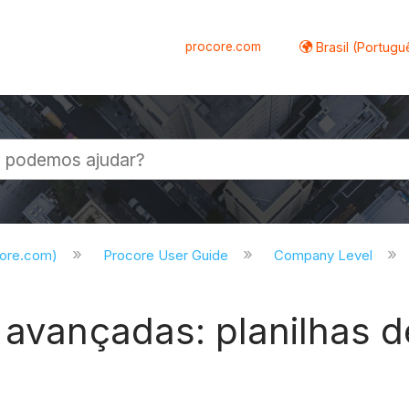
procore.com
Brasil (Portugu
al
core.com)
Procore User Guide
Company Level
 avançadas: planilhas d