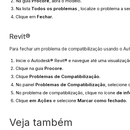
Na guia
Procore
, abra o modelo.
Na lista
Todos os problemas
, localize o problema a s
Clique em
Fechar
.
Revit®
Para fechar um problema de compatibilização usando o A
Inicie o Autodesk® Revit® e navegue até uma visualizaç
Clique na guia
Procore
.
Clique
Problemas de Compatibilização
.
No painel
Problemas de Compatibilização
, selecione 
No problema de compatibilização, clique no ícone
de in
Clique
em Ações
e selecione
Marcar como fechado
.
Veja também