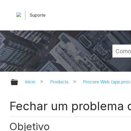
Suporte
Expandir/recolher hierarquia glob
Início
Products
Procore Web (app.pro
Fechar um problema d
Objetivo