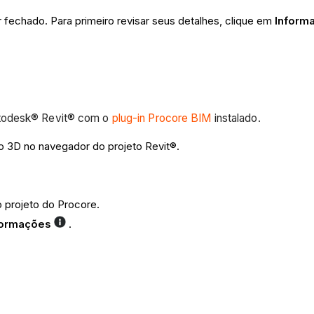
er fechado. Para primeiro revisar seus detalhes, clique em
Inform
utodesk® Revit® com o
plug-in Procore BIM
instalado.
ão 3D no navegador do projeto Revit®.
o projeto do Procore.
formações
.