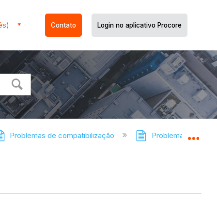
ês)
Contato
Login no aplicativo Procore
Problemas de compatibilização
Problemas de Compat
Expa