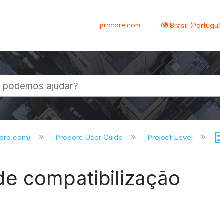
procore.com
Brasil (Portugu
al
core.com)
Procore User Guide
Project Level
e compatibilização