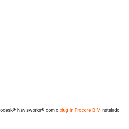
Autodesk® Navisworks® com o
plug-in Procore BIM
instalado.