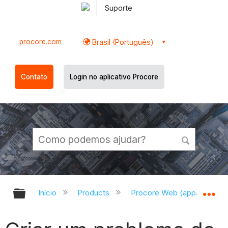
Suporte
procore.com
Brasil (Português)
Contato
Login no aplicativo Procore
Expandir/recolher hierarquia globa
Ex
Início
Products
Procore Web (app.procor