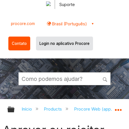
Suporte
procore.com
Brasil (Português)
Contato
Login no aplicativo Procore
Expandir/recolher hierarquia globa
Ex
Início
Products
Procore Web (app.procor