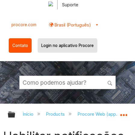
Suporte
procore.com
Brasil (Português)
Contato
Login no aplicativo Procore
Expandir/recolher hierarquia globa
Ex
Início
Products
Procore Web (app.procor