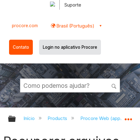
Suporte
procore.com
Brasil (Português)
Contato
Login no aplicativo Procore
Expandir/recolher hierarquia globa
Ex
Início
Products
Procore Web (app.procor