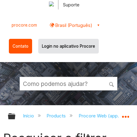
Suporte
procore.com
Brasil (Português)
Contato
Login no aplicativo Procore
Expandir/recolher hierarquia globa
Ex
Início
Products
Procore Web (app.procor