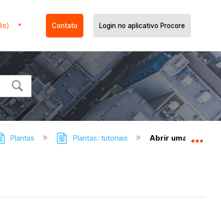
ês)
Contato
Login no aplicativo Procore
Plantas
Plantas: tutoriais
Abrir uma planta
Expa