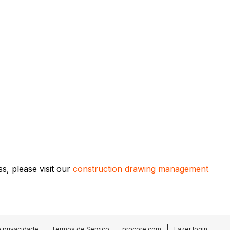
s, please visit our
construction drawing management
e privacidade
Termos de Serviço
procore.com
Fazer login