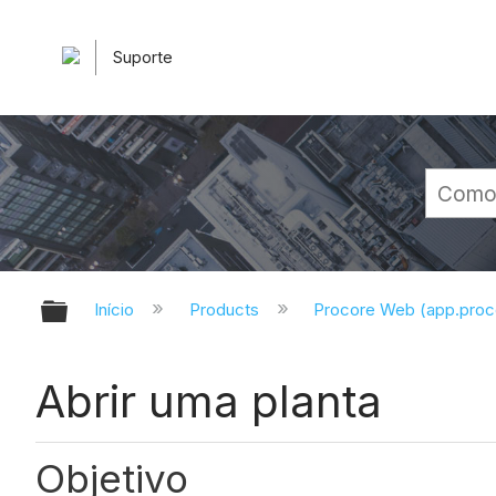
Suporte
Expandir/recolher hierarquia glob
Início
Products
Procore Web (app.pro
Abrir uma planta
Objetivo