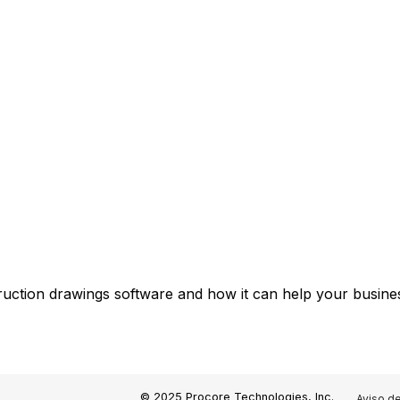
ruction drawings software and how it can help your busines
© 2025 Procore Technologies, Inc.
Aviso d