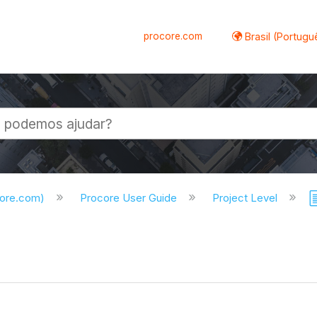
procore.com
Brasil (Portugu
al
core.com)
Procore User Guide
Project Level