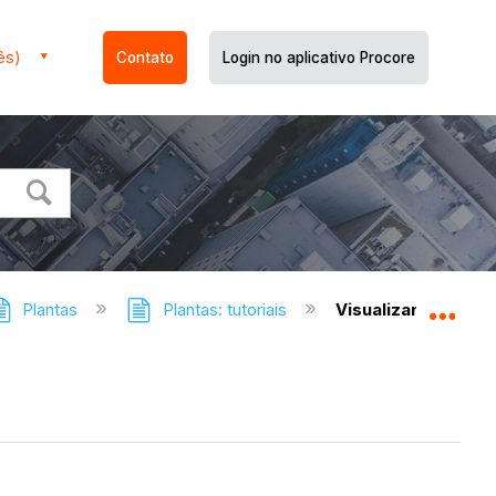
ês)
Contato
Login no aplicativo Procore
Plantas
Plantas: tutoriais
Visualizar o feed 
Expa