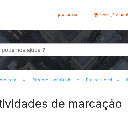
procore.com
Brasil (Portugu
al
core.com)
Procore User Guide
Project Level
atividades de marcação