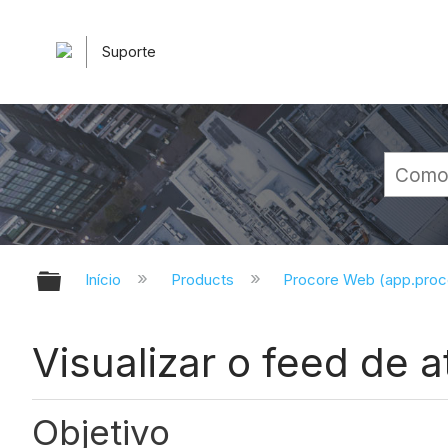
Suporte
Expandir/recolher hierarquia glob
Início
Products
Procore Web (app.pro
Visualizar o feed de 
Objetivo