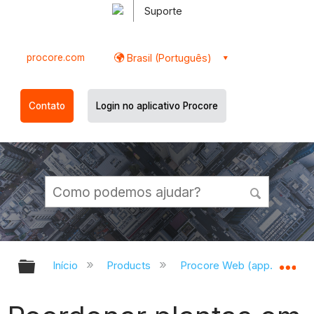
Suporte
procore.com
Brasil (Português)
Contato
Login no aplicativo Procore
Expandir/recolher hierarquia globa
Ex
Início
Products
Procore Web (app.procor