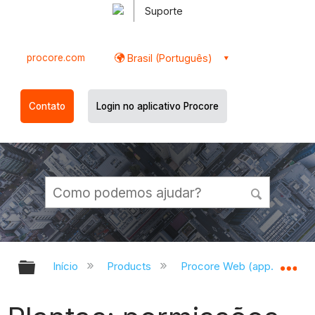
Suporte
procore.com
Brasil (Português)
Contato
Login no aplicativo Procore
Expandir/recolher hierarquia globa
Ex
Início
Products
Procore Web (app.procor