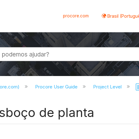
procore.com
Brasil (Portugu
al
core.com)
Procore User Guide
Project Level
sboço de planta