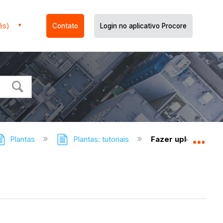
ês)
Contato
Login no aplicativo Procore
Plantas
Plantas: tutoriais
Fazer upload de u
Expa