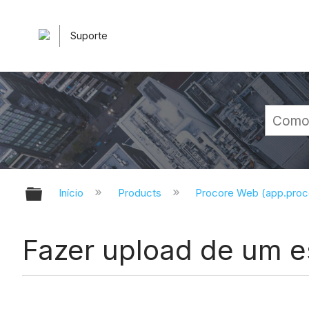
Suporte
Expandir/recolher hierarquia glob
Início
Products
Procore Web (app.pro
Fazer upload de um e