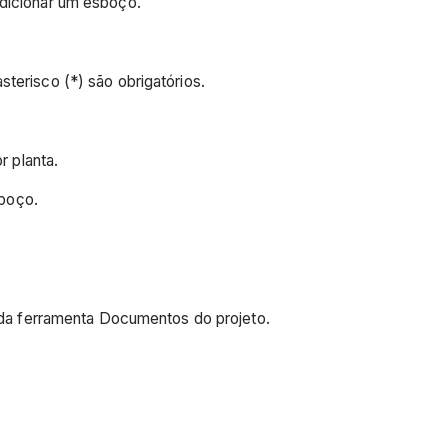
adicionar um esboço.
erisco (*) são obrigatórios.
 planta.
sboço.
da ferramenta Documentos do projeto.