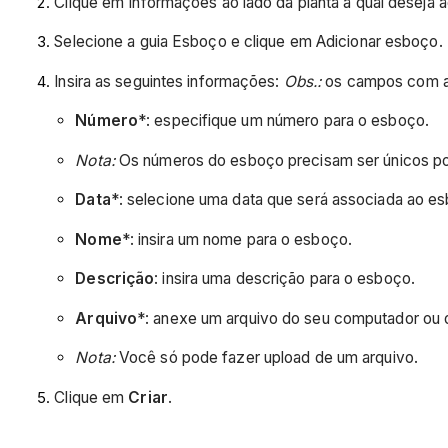
Clique em Informações ao lado da planta à qual deseja 
Selecione a guia Esboço e clique em Adicionar esboço.
Insira as seguintes informações:
Obs.:
os campos com ast
Número
*: especifique um número para o esboço.
Nota:
Os números do esboço precisam ser únicos por
Data
*: selecione uma data que será associada ao e
Nome
*: insira um nome para o esboço.
Descrição
: insira uma descrição para o esboço.
Arquivo
*: anexe um arquivo do seu computador ou 
Nota:
Você só pode fazer upload de um arquivo.
Clique em
Criar
.