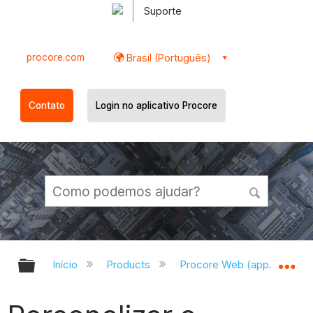
Suporte
procore.com
Brasil (Português)
Contato
Login no aplicativo Procore
Expandir/recolher hierarquia globa
Ex
Início
Products
Procore Web (app.procor