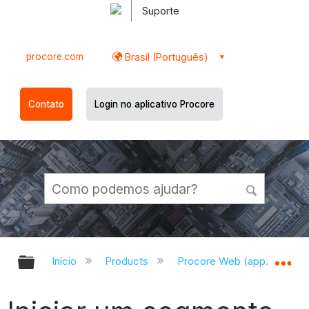
Suporte
procore.com
Brasil (Português)
Contato
Login no aplicativo Procore
Expandir/recolher hierarquia globa
Ex
Início
Products
Procore Web (app.procor