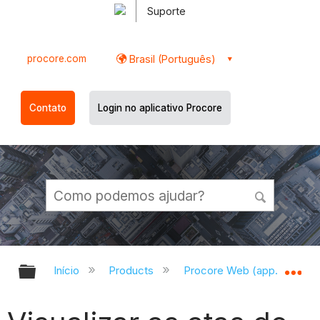
Suporte
procore.com
Brasil (Português)
Contato
Login no aplicativo Procore
Expandir/recolher hierarquia globa
Ex
Início
Products
Procore Web (app.procor