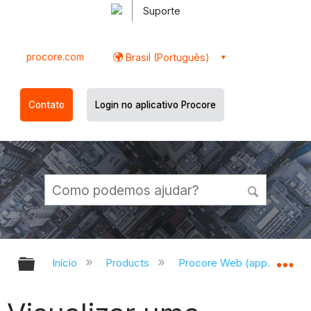
Suporte
procore.com
Brasil (Português)
Contato
Login no aplicativo Procore
Expandir/recolher hierarquia globa
Ex
Início
Products
Procore Web (app.procor