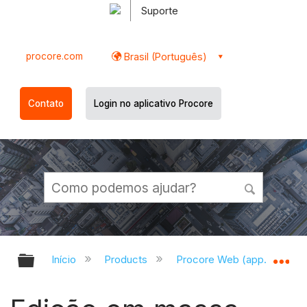
Suporte
procore.com
Brasil (Português)
Contato
Login no aplicativo Procore
Expandir/recolher hierarquia globa
Ex
Início
Products
Procore Web (app.procor