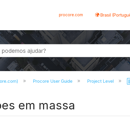
procore.com
Brasil (Portugu
al
core.com)
Procore User Guide
Project Level
ões em massa