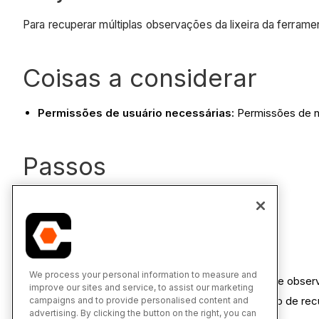
Para recuperar múltiplas observações da lixeira da ferram
Coisas a considerar
Permissões de usuário necessárias:
Permissões de ní
Passos
Acesse a ferramenta
Observações
do projeto.
Clique na
lixeira
subguia
.
Clique no menu suspenso
Ações
em massa.
Selecione
Recuperar.
We process your personal information to measure and
Marque as caixas de seleção ao lado dos itens de obser
improve our sites and service, to assist our marketing
Clique em
Recuperar
para confirmar sua decisão de re
campaigns and to provide personalised content and
advertising. By clicking the button on the right, you can