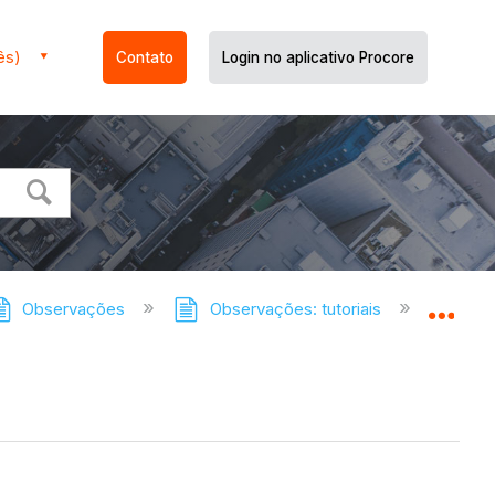
ês)
Contato
Login no aplicativo Procore
Observações
Observações: tutoriais
Recupe
Expa