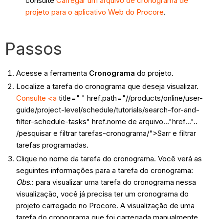
consulte
Carregar um arquivo de cronograma de
projeto para o aplicativo Web do Procore
.
Passos
Acesse a ferramenta
Cronograma
do projeto.
Localize a tarefa do cronograma que deseja visualizar.
Consulte <a
title=" " href.path="//products/online/user-
guide/project-level/schedule/tutorials/search-for-and-
filter-schedule-tasks" href.nome de arquivo..."href..."..
/pesquisar e filtrar tarefas-cronograma/">Sarr e filtrar
tarefas programadas.
Clique no nome da tarefa do cronograma. Você verá as
seguintes informações para a tarefa do cronograma:
Obs
.: para visualizar uma tarefa do cronograma nessa
visualização, você já precisa ter um cronograma do
projeto carregado no Procore. A visualização de uma
tarefa do cronograma que foi carregada manualmente