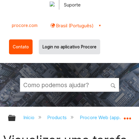
Suporte
procore.com
Brasil (Português)
Contato
Login no aplicativo Procore
Expandir/recolher hierarquia globa
Ex
Início
Products
Procore Web (app.procor