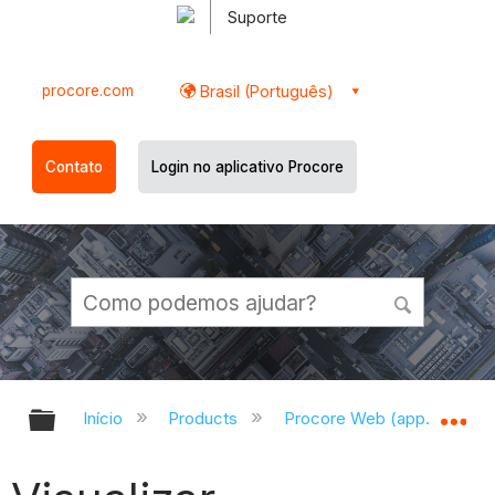
Suporte
procore.com
Brasil (Português)
Contato
Login no aplicativo Procore
Expandir/recolher hierarquia globa
Ex
Início
Products
Procore Web (app.procor