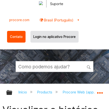
Suporte
procore.com
Brasil (Português)
Contato
Login no aplicativo Procore
Expandir/recolher hierarquia globa
Ex
Início
Products
Procore Web (app.procor