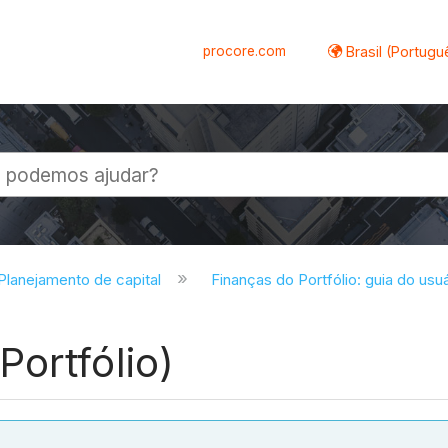
procore.com
Brasil (Portugu
al
 Planejamento de capital
Finanças do Portfólio: guia do usu
ortfólio)