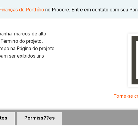
Finanças do Portfólio
no Procore. Entre em contato com seu Pont
anhar marcos de alto
e Término do projeto.
mpo na Página do projeto
sam ser exibidos uns
Torne-se c
tes
Permiss??es