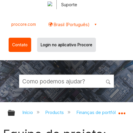
Suporte
procore.com
Brasil (Português)
Contato
Login no aplicativo Procore
Expandir/recolher hierarquia globa
Ex
Início
Products
Finanças de portfólio e Pla